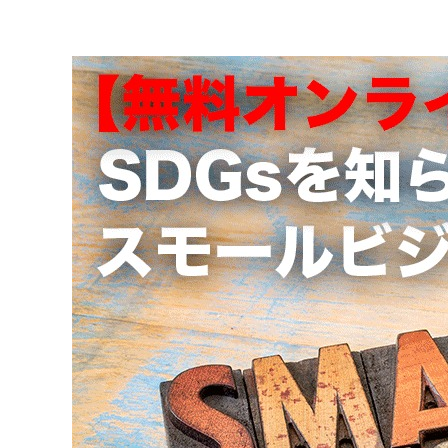
メ
イ
ン
コ
ン
テ
ン
ツ
へ
移
動