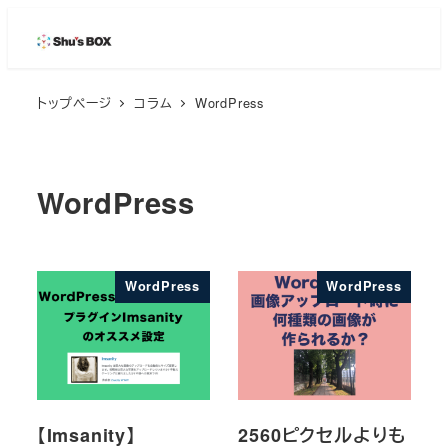
メ
イ
ン
トップページ
コラム
WordPress
コ
ン
テ
ン
WordPress
ツ
へ
移
WordPress
WordPress
動
【Imsanity】
2560ピクセルよりも