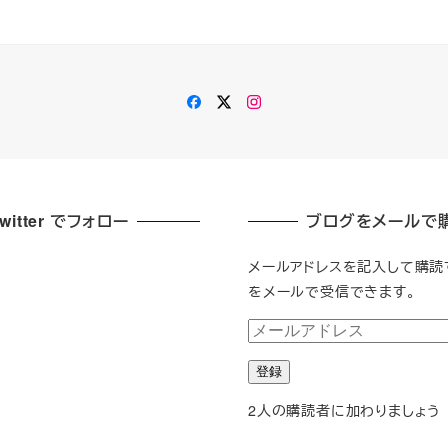
Facebook
Twitter
Instagram
Twitter でフォロー
ブログをメールで
メールアドレスを記入して購読
をメールで受信できます。
メ
ー
登録
ル
ア
2人の購読者に加わりましょう
ド