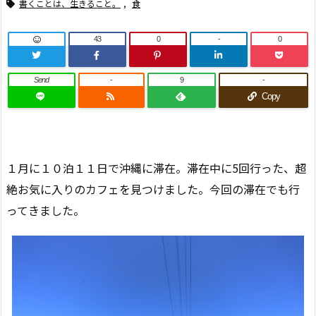
書くことは、生きること。
,
食
43
0
-
0
Send
-
9
-
Copy
１月に１０泊１１日で沖縄に滞在。滞在中に5回行った、超
絶お気に入りのカフェを見つけました。今回の滞在でも行
ってきました。