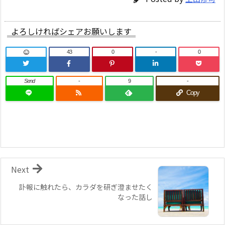
よろしければシェアお願いします
43
0
-
0
Send
-
9
-
Copy
Next
訃報に触れたら、カラダを研ぎ澄ませたく
なった話し