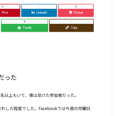
0
-
0
Pin it
LinkedIn
Pocket
9
-
Feedly
Copy
だった
0名以上もいて、僕は怠けた参加者だった。
した程度でした。Facebookでは今週の月曜日