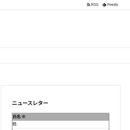
RSS
Feedly
ニュースレター
氏名
※
姓: