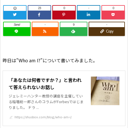
23
0
-
0
Send
-
9
-
Copy
昨日は"Who am I?”について書いてみました。
「あなたは何者ですか？」と言われ
て答えられないお話し
ジェレミーハンター教授の講座を主催してい
る稲墻総一郎さんのコラムがForbesではじま
りました。 ドラ ...
https://shusbox.com/blog/who-am-i/