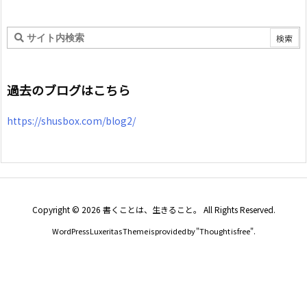
ゴ
リ
ー
過去のブログはこちら
https://shusbox.com/blog2/
Copyright ©
2026
書くことは、生きること。
All Rights Reserved.
WordPress Luxeritas Theme is provided by "
Thought is free
".