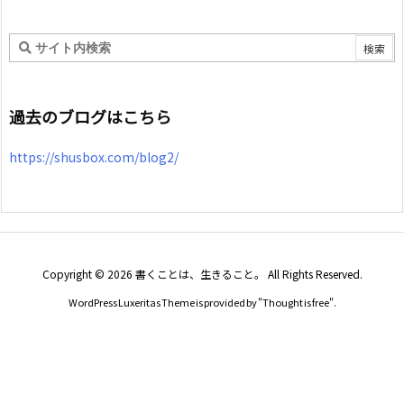
ゴ
リ
ー
過去のブログはこちら
https://shusbox.com/blog2/
Copyright ©
2026
書くことは、生きること。
All Rights Reserved.
WordPress Luxeritas Theme is provided by "
Thought is free
".