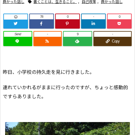
良かった話し
書くことは、生きること。
,
自己改革
,
良かった話し
78
0
-
0
Send
-
9
-
Copy
昨日、小学校の持久走を見に行きました。
連れていかれるがままに行ったのですが、ちょっと感動的
ですらありました。