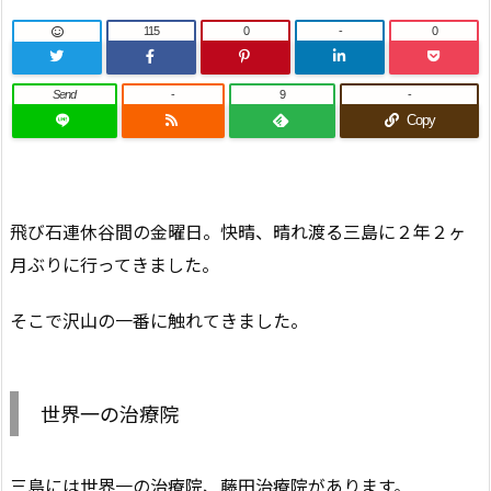
115
0
-
0
Send
-
9
-
Copy
飛び石連休谷間の金曜日。快晴、晴れ渡る三島に２年２ヶ
月ぶりに行ってきました。
そこで沢山の一番に触れてきました。
世界一の治療院
三島には世界一の治療院、藤田治療院があります。