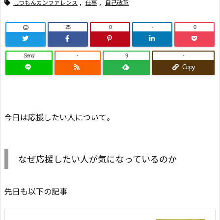
しつもんカンファレンス
,
仕事
,
自己改革
25
0
-
0
Send
-
9
-
Copy
今日は応援したい人について。
なぜ応援したい人が気になっているのか
先日も以下の記事