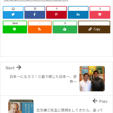
25
0
-
0
Send
-
9
-
Copy
Next
日本一になろう！三島で感じた日本一、世
界一
Prev
北方謙三先生に質問をしてきたら、返って