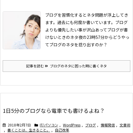
ブログを習慣化するとネタ問題が浮上してき
ます。過去にも何度か書いています。
ブログ
よりも優先したい事が沢山あってブログが書
けないときのネタ
夜の23時57分からどうやっ
てブログのネタを捻り出すのか？
記事を読む
ブログのネタに困った時に書くネタ
1日5分のブログなら電車でも書けるよね？
2018年2月7日
IT/パソコン
,
WordPress
,
ブログ
,
情報発信
,
文章術
,
書くことは、生きること。
,
自己改革