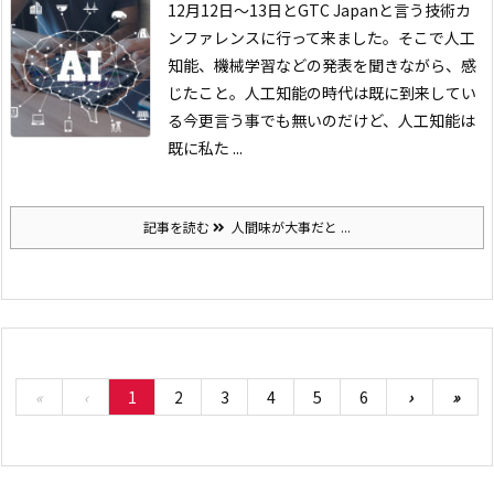
12月12日〜13日とGTC Japanと言う技術カ
ンファレンスに行って来ました。そこで人工
知能、機械学習などの発表を聞きながら、感
じたこと。
人工知能の時代は既に到来してい
る
今更言う事でも無いのだけど、人工知能は
既に私た ...
記事を読む
人間味が大事だと ...
«
‹
1
2
3
4
5
6
›
»