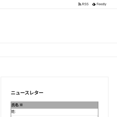
RSS
Feedly
ニュースレター
氏名
※
姓: