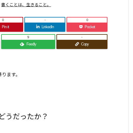
書くことは、生きること。
0
-
0
Pin it
LinkedIn
Pocket
9
-
Feedly
Copy
帰ります。
てどうだったか？