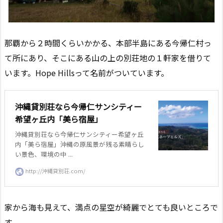
那覇から２時間くらいかかる、本部半島にある今帰仁村っ
て所にあり、そこにある山の上の別荘地の１軒家を借りて
います。Hope Hillsって名前がついています。
沖縄貸別荘なら今帰仁サンシティー
希望ヶ丘内「美ら宿屋」
沖縄貸別荘なら今帰仁サンシティー希望ヶ丘
内「美ら宿屋」沖縄の原風景が残る素晴らし
い景色、環境の中 ...
http://沖縄貸別荘.com/
家から海も見えて、満点の星空が綺麗でとても良いところで
す。