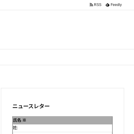
RSS
Feedly
ニュースレター
氏名
※
姓: