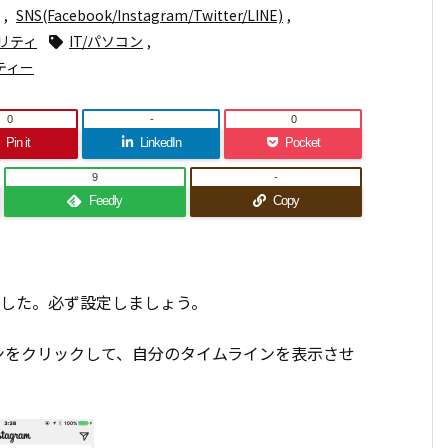
,
SNS(Facebook/Instagram/Twitter/LINE)
,
リティ
IT/パソコン
,
ティー
0
-
0
Pin it
LinkedIn
Pocket
9
-
Feedly
Copy
れました。必ず設定しましょう。
ンをクリックして、自分のタイムラインを表示させ