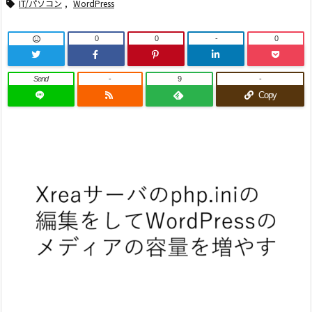
IT/パソコン
,
WordPress
0
0
-
0
Send
-
9
-
Copy