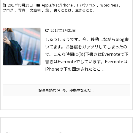
2017年9月19日
Apple/Mac/iPhone
,
IT/パソコン
,
WordPress
,
ブログ
,
写真
,
文章術
,
旅
,
書くことは、生きること。
2017年9月21日
しゅうしゅうです。今、移動しながらblog書
いてます。お昼寝をガッツリしてしまったの
で、こんな時間に(笑)
下書きはEvernoteで
下
書きはEvernoteでしています。Evernoteは
iPhoneの下の固定されたとこ ...
記事を読む
今、移動中なんだ ...