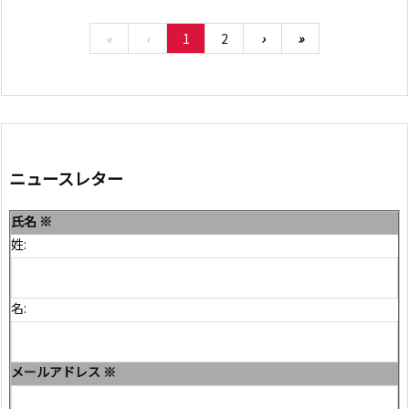
«
‹
1
2
›
»
ニュースレター
氏名
※
姓:
名:
メールアドレス
※