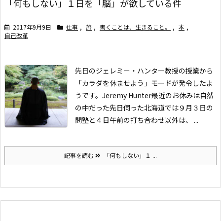
「何もしない」１日を「脳」が欲している件
2017年9月9日
仕事
,
旅
,
書くことは、生きること。
,
本
,
自己改革
先日のジェレミー・ハンター教授の授業から
「カラダを休ませよう」モードが発令したよ
うです。
Jeremy Hunter
最近のお休みは自然
の中だった
先日伺った北海道では９月３日の
問塾と４日午前の打ち合わせ以外は、 ...
記事を読む
「何もしない」１ ...